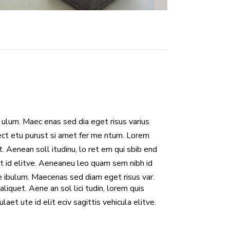
 ulum. Maec enas sed dia eget risus varius
 ect etu purust si amet fer me ntum. Lorem
et. Aenean soll itudinu, lo ret em qui sbib end
 ut id elitve. Aeneaneu leo quam sem nibh id
e ibulum. Maecenas sed diam eget risus var.
 aliquet. Aene an sol lici tudin, lorem quis
aet ute id elit eciv sagittis vehicula elitve.