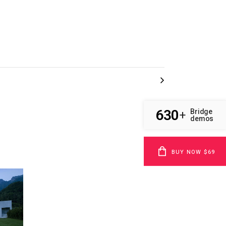
630
Bridge
+
demos
BUY NOW $69