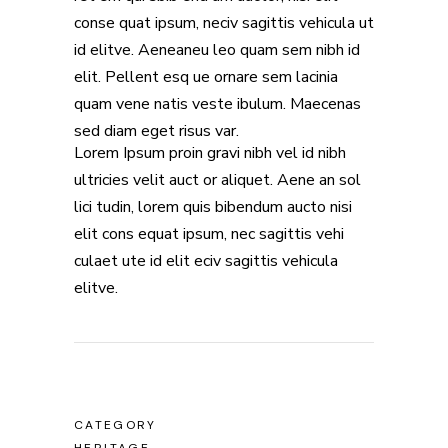
conse quat ipsum, neciv sagittis vehicula ut
id elitve. Aeneaneu leo quam sem nibh id
elit. Pellent esq ue ornare sem lacinia
quam vene natis veste ibulum. Maecenas
sed diam eget risus var.
Lorem Ipsum proin gravi nibh vel id nibh
ultricies velit auct or aliquet. Aene an sol
lici tudin, lorem quis bibendum aucto nisi
elit cons equat ipsum, nec sagittis vehi
culaet ute id elit eciv sagittis vehicula
elitve.
CATEGORY