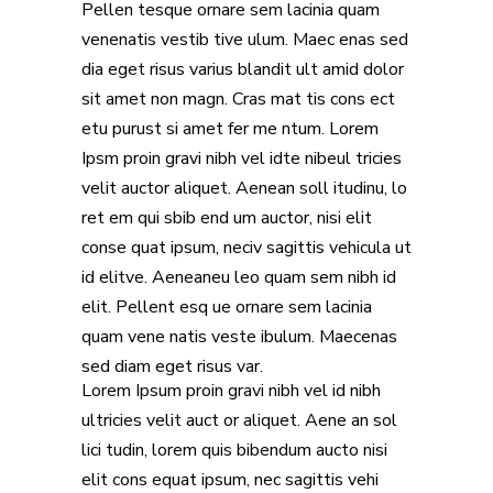
Pellen tesque ornare sem lacinia quam
venenatis vestib tive ulum. Maec enas sed
dia eget risus varius blandit ult amid dolor
sit amet non magn. Cras mat tis cons ect
etu purust si amet fer me ntum. Lorem
Ipsm proin gravi nibh vel idte nibeul tricies
velit auctor aliquet. Aenean soll itudinu, lo
ret em qui sbib end um auctor, nisi elit
conse quat ipsum, neciv sagittis vehicula ut
id elitve. Aeneaneu leo quam sem nibh id
elit. Pellent esq ue ornare sem lacinia
quam vene natis veste ibulum. Maecenas
sed diam eget risus var.
Lorem Ipsum proin gravi nibh vel id nibh
ultricies velit auct or aliquet. Aene an sol
lici tudin, lorem quis bibendum aucto nisi
elit cons equat ipsum, nec sagittis vehi